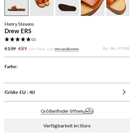
Henry Stevens
Drew ERS
(2)
€139
€89
Art.-Nr.:
47498
inkl. MwSt. zzgl.
Versandkosten
Farbe:
Drew
ERS
-
Größe
EU
:
40
Brown
Größenfinder öffnen
Verfügbarkeit im Store